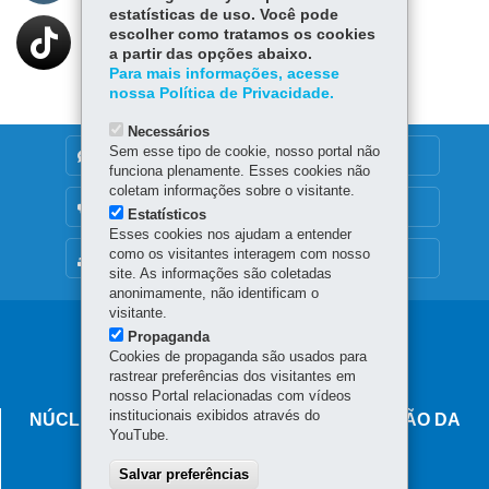
estatísticas de uso. Você pode
escolher como tratamos os cookies
a partir das opções abaixo.
Para mais informações, acesse
nossa Política de Privacidade.
Necessários
Sem esse tipo de cookie, nosso portal não
DENUNCIE CORRUPÇÃO
funciona plenamente. Esses cookies não
coletam informações sobre o visitante.
OUVIDORIA
Estatísticos
Esses cookies nos ajudam a entender
como os visitantes interagem com nosso
MAPA DO SITE
site. As informações são coletadas
anonimamente, não identificam o
visitante.
Navegação
Propaganda
Cookies de propaganda são usados para
principal
rastrear preferências dos visitantes em
nosso Portal relacionadas com vídeos
institucionais exibidos através do
NÚCLEO REGIONAL DE EDUCAÇÃO DE UNIÃO DA
YouTube.
VITÓRIA
Salvar preferências
Rua Professora Amazilia, 593 - Centro