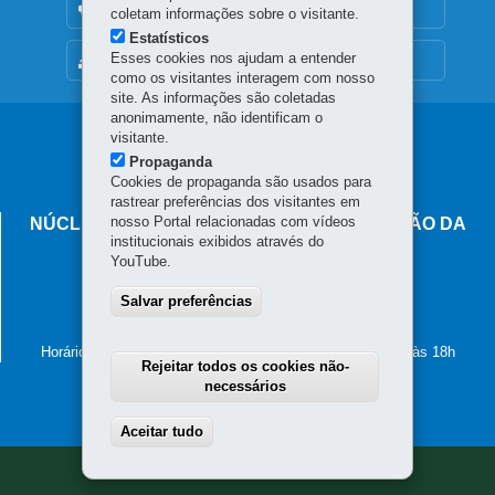
OUVIDORIA
coletam informações sobre o visitante.
Estatísticos
Esses cookies nos ajudam a entender
MAPA DO SITE
como os visitantes interagem com nosso
site. As informações são coletadas
anonimamente, não identificam o
Navegação
visitante.
Propaganda
principal
Cookies de propaganda são usados para
rastrear preferências dos visitantes em
nosso Portal relacionadas com vídeos
NÚCLEO REGIONAL DE EDUCAÇÃO DE UNIÃO DA
institucionais exibidos através do
VITÓRIA
YouTube.
Rua Professora Amazilia, 593 - Centro
84.600-285
Salvar preferências
-
União da Vitória
-
PR
MAPA
(42) 3521-1800
Horário de atendimento: de segunda a sexta-feira, das 8h às 18h
Rejeitar todos os cookies não-
necessários
Aceitar tudo
Withdraw consent