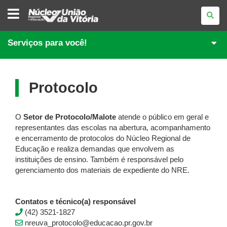
NÚCLEO
REGIONAL
DE
EDUCAÇÃO
DE
Serviços para você!
UNIÃO
DA
VITÓRIA
Protocolo
O
Setor de Protocolo/Malote
atende o público em geral e
representantes das escolas na abertura, acompanhamento
e encerramento de protocolos do Núcleo Regional de
Educação e realiza demandas que envolvem as
instituições de ensino. Também é responsável pelo
gerenciamento dos materiais de expediente do NRE.
Contatos e técnico(a) responsável
(42) 3521-1827
nreuva_protocolo@educacao.pr.gov.br