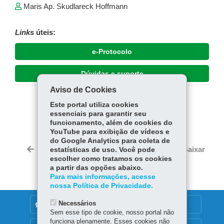
Maris Ap. Skudlareck Hoffmann
Links
úteis:
e-Protocolo
Dúvidas e suporte
Aviso de Cookies
Este portal utiliza cookies
COMPARTILHE:
essenciais para garantir seu
Fa
W
funcionamento, além de cookies do
YouTube para exibição de vídeos e
ce
ha
do Google Analytics para coleta de
Tw
bo
ts
Voltar
Início
Imprimir
Baixar
estatísticas de uso. Você pode
itt
ok
Ap
escolher como tratamos os cookies
er
a partir das opções abaixo.
p
Para mais informações, acesse
nossa Política de Privacidade.
Necessários
DENUNCIE CORRUPÇÃO
Sem esse tipo de cookie, nosso portal não
funciona plenamente. Esses cookies não