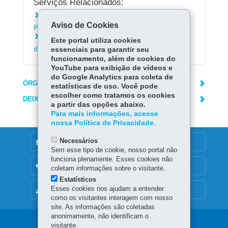
Serviços Relacionados:
Instalar o aplicativo Escola Paraná - Alunos e
Aviso de Cookies
Pais
Acessar Registro de Classe On-line da Rede
Este portal utiliza cookies
de Ensino (RCO)
essenciais para garantir seu
funcionamento, além de cookies do
YouTube para exibição de vídeos e
do Google Analytics para coleta de
ÓRGÃO RESPONSÁVEL
estatísticas de uso. Você pode
escolher como tratamos os cookies
DEIXE SUA OPINIÃO
a partir das opções abaixo.
Para mais informações, acesse
nossa Política de Privacidade.
Necessários
DENUNCIE CORRUPÇÃO
Sem esse tipo de cookie, nosso portal não
funciona plenamente. Esses cookies não
OUVIDORIA
coletam informações sobre o visitante.
Estatísticos
Esses cookies nos ajudam a entender
MAPA DO SITE
como os visitantes interagem com nosso
site. As informações são coletadas
anonimamente, não identificam o
Navegação
visitante.