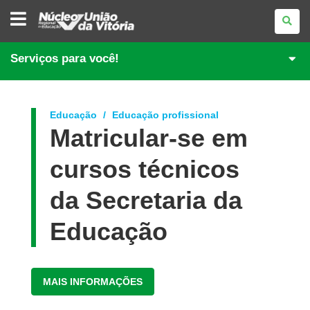
NÚCLEO
REGIONAL
DE
EDUCAÇÃO
DE
Serviços para você!
UNIÃO
DA
VITÓRIA
Educação
Educação profissional
Matricular-se em
cursos técnicos
da Secretaria da
Educação
MAIS INFORMAÇÕES