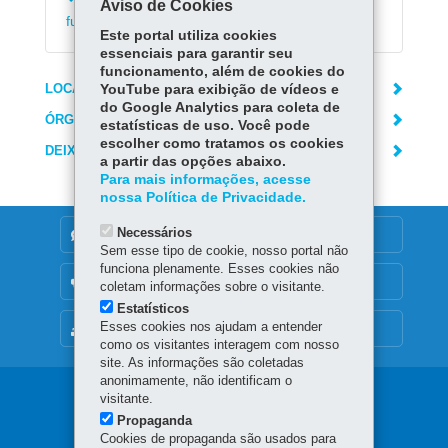
Emitir declaração de matrícula no ensino
Aviso de Cookies
fundamental e médio
Este portal utiliza cookies
essenciais para garantir seu
funcionamento, além de cookies do
LOCAIS DE ATENDIMENTO
YouTube para exibição de vídeos e
do Google Analytics para coleta de
ÓRGÃO RESPONSÁVEL
estatísticas de uso. Você pode
escolher como tratamos os cookies
DEIXE SUA OPINIÃO
a partir das opções abaixo.
Para mais informações, acesse
nossa Política de Privacidade.
Necessários
DENUNCIE CORRUPÇÃO
Sem esse tipo de cookie, nosso portal não
funciona plenamente. Esses cookies não
OUVIDORIA
coletam informações sobre o visitante.
Estatísticos
Esses cookies nos ajudam a entender
MAPA DO SITE
como os visitantes interagem com nosso
site. As informações são coletadas
anonimamente, não identificam o
Navegação
visitante.
Propaganda
principal
Cookies de propaganda são usados para