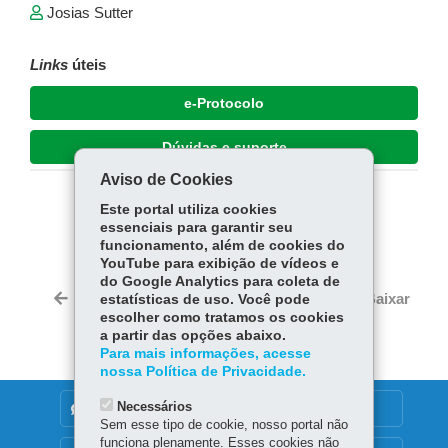
Josias Sutter
Links
úteis
e-Protocolo
Dúvidas e suporte
Aviso de Cookies
Este portal utiliza cookies
COMPARTILHE:
essenciais para garantir seu
Fa
W
funcionamento, além de cookies do
YouTube para exibição de vídeos e
ce
ha
do Google Analytics para coleta de
Tw
bo
ts
Voltar
Início
Imprimir
Baixar
estatísticas de uso. Você pode
itt
ok
Ap
escolher como tratamos os cookies
er
a partir das opções abaixo.
p
Para mais informações, acesse
nossa Política de Privacidade.
Necessários
DENUNCIE CORRUPÇÃO
Sem esse tipo de cookie, nosso portal não
funciona plenamente. Esses cookies não