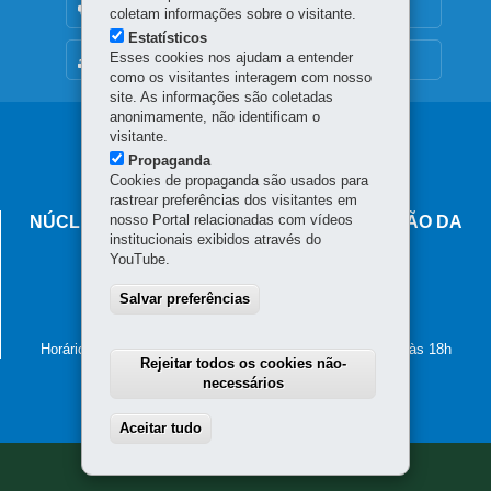
OUVIDORIA
coletam informações sobre o visitante.
Estatísticos
Esses cookies nos ajudam a entender
MAPA DO SITE
como os visitantes interagem com nosso
site. As informações são coletadas
anonimamente, não identificam o
Navegação
visitante.
Propaganda
principal
Cookies de propaganda são usados para
rastrear preferências dos visitantes em
nosso Portal relacionadas com vídeos
NÚCLEO REGIONAL DE EDUCAÇÃO DE UNIÃO DA
institucionais exibidos através do
VITÓRIA
YouTube.
Rua Professora Amazilia, 593 - Centro
84.600-285
Salvar preferências
-
União da Vitória
-
PR
MAPA
(42) 3521-1800
Horário de atendimento: de segunda a sexta-feira, das 8h às 18h
Rejeitar todos os cookies não-
necessários
Aceitar tudo
Withdraw consent