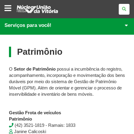
NÚCLEO
REGIONAL
DE
EDUCAÇÃO
DE
Serviços para você!
UNIÃO
DA
VITÓRIA
Patrimônio
O
Setor de Patrimônio
possui a incumbência do registro,
acompanhamento, incorporação e movimentação dos bens
duráveis por meio do sistema de Gestão de Patrimônio
Móvel (GPM). Além de orientar e gerenciar o processo de
inservibilidade e inventário de bens móveis.
Gestão Frota de veículos
Patrimônio
(42) 3521-1819 - Ramais: 1833
Janine Calicoski